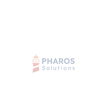
Prev Project
Next project
Pharos Solutions ist ein deutsch-ägyptisches nearshore
Software-Entwicklungsfirma, das sich auf dedizierte
Entwicklungsteams, IT Staff Augmentation und individuelle
Softwareentwicklung für Kunden in Europa, der MENA-
Region, Nordamerika und darüber hinaus spezialisiert hat.