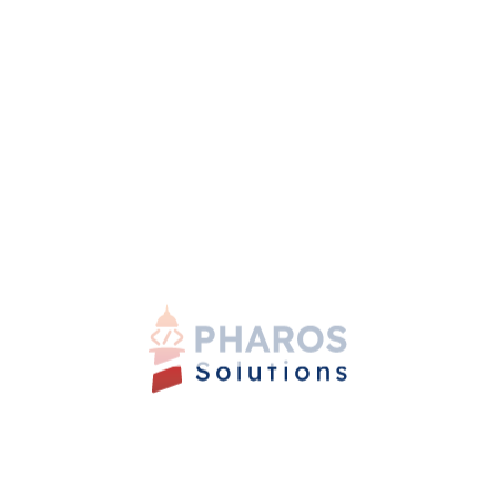
Teamarbeit, kreative Ideen, Vielfalt und
Engagement - Wir glauben, dass große
Ideen und Projekte nie von nur EINER
einzelnen Person umgesetzt werden,
sondern in einem TEAM aus Menschen mit
unterschiedlichen Kompetenzen und
Stärken. Darum steht Teamwork bei uns an
oberster Stelle.
Transparenz
Wir setzen auf eine herzliche, direkte und
transparente Kommunikation - intern wie