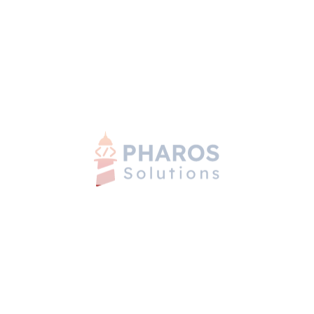
Pharos Solutions ist ein deutsch-ägyptisches nearshore
Software-Entwicklungsfirma, das sich auf dedizierte
Entwicklungsteams, IT Staff Augmentation und individuelle
Softwareentwicklung für Kunden in Europa, der MENA-
Region, Nordamerika und darüber hinaus spezialisiert hat.